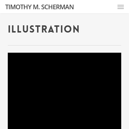
Men
Skip
TIMOTHY M. SCHERMAN
to
main
content
Illustration