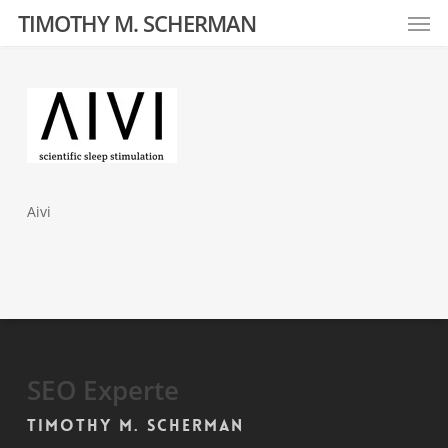
Men
Skip
TIMOTHY M. SCHERMAN
to
main
content
Aivi
SEO Experte
Timothy M. Scherman