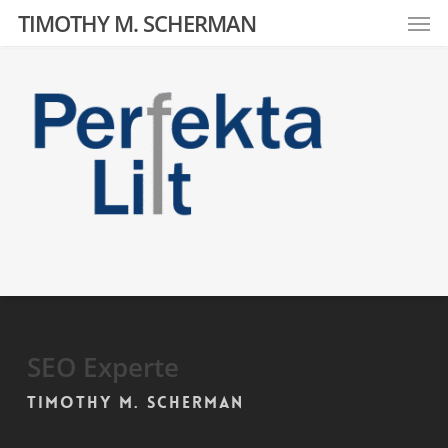
Men
Skip
TIMOTHY M. SCHERMAN
to
main
content
SEO Experte
Timothy M. Scherman