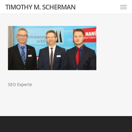
Men
Skip
TIMOTHY M. SCHERMAN
to
main
content
SEO Experte