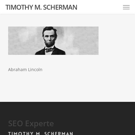
Men
Skip
TIMOTHY M. SCHERMAN
to
main
content
Abraham Lincoln
SEO Experte
Timothy M. Scherman