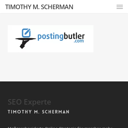
Men
Skip
TIMOTHY M. SCHERMAN
to
main
content
SEO Experte
Timothy M. Scherman