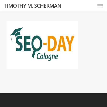
Men
Skip
TIMOTHY M. SCHERMAN
to
main
content